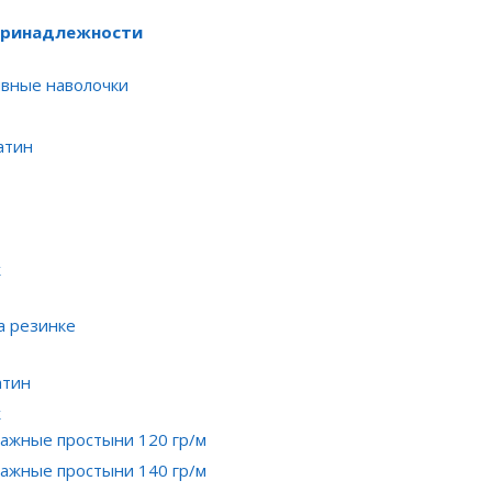
ц
принадлежности
вные наволочки
атин
ж
а резинке
атин
ж
ажные простыни 120 гр/м
ажные простыни 140 гр/м