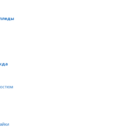
 пледы
жда
костюм
айки