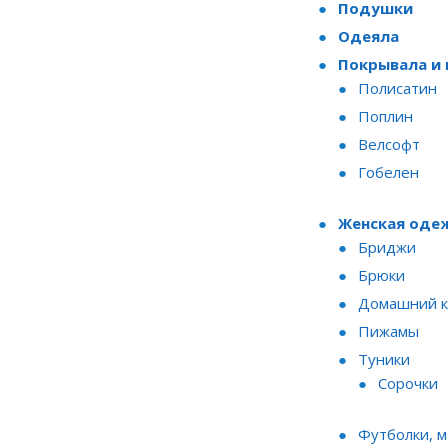
Подушки
Одеяла
Покрывала и
Полисатин
Поплин
Велсофт
Гобелен
Женская оде
Бриджи
Брюки
Домашний 
Пижамы
Туники
Сорочки
Футболки, м