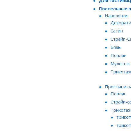
Для гостини
Постельные 
Наволочки
Декорати
Сатин
Страйп-С
Бязь
Поплин
Мулетон
Трикота
Простыни н
Поплин
Страйп-с
Трикота
трикот
трикот