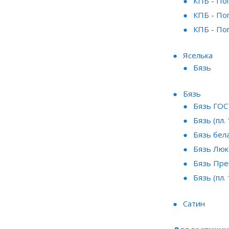
КПБ - По
КПБ - По
КПБ - По
Яселька
Бязь
Бязь
Бязь ГО
Бязь (пл.
Бязь бел
Бязь Люкс
Бязь Пре
Бязь (пл.
Сатин