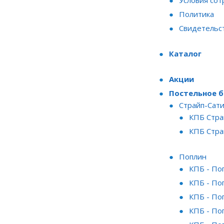
Условия сот
Политика
Свидетельс
Каталог
Акции
Постельное б
Страйп-Сат
КПБ Стра
КПБ Стра
Поплин
КПБ - П
КПБ - По
КПБ - П
КПБ - По