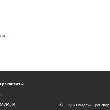
ли
и реквизиты
а
00-39-19
Пункт выдачи Транспор