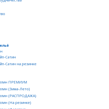
рудничества
тво
ельё
ин
йп-Сатин
йп-Сатин на резинке
оплин ПРЕМИУМ
плин (Зима-Лето)
оплин (РАСПРОДАЖА)
плин (На резинке)