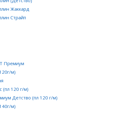
плин (Детство)
плин Жаккард
плин Страйп
СТ Премиум
 120г/м)
ая
 (пл 120 г/м)
миум Детство (пл 120 г/м)
 140г/м)