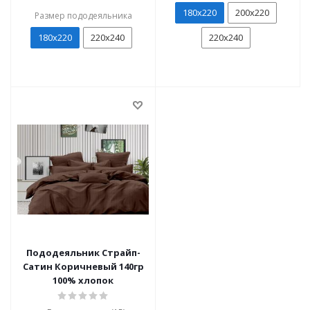
180х220
200х220
Размер пододеяльника
180х220
220х240
220х240
Пододеяльник Страйп-
Сатин Коричневый 140гр
100% хлопок