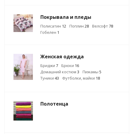
Покрывала и пледы
Полисатин
12
Поплин
28
Велсофт
78
Гобелен
1
Женская одежда
Бриджи
7
Брюки
16
Домашний костюм
3
Пижамы
5
Туники
43
Футболки, майки
18
Полотенца