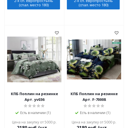
2-х сп. европростынь
2-х сп. европростынь
(спал. место 180)
(спал. место 180)
КПБ Поплин на резинке
КПБ Поплин на резинке
Арт. yv036
Арт. F-70008
Есть в наличии (1)
Есть в наличии (1)
Цена на закупку от 5000 р.
Цена на закупку от 5000 р.
2180
руб./шт
2180
руб./шт