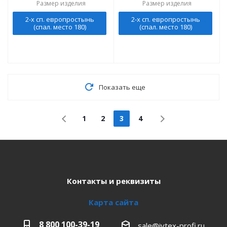
Размер изделия
Размер изделия
2-х сп. европростынь
2-х сп. европростынь
(спал. место 180)
(спал. место 180)
Показать еще
1
2
3
4
Контакты и реквизиты
Карта сайта
8 800 100-39-19
sale@ivtex-profi.ru